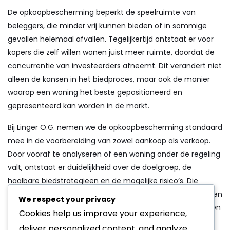
De opkoopbescherming beperkt de speelruimte van
beleggers, die minder vrij kunnen bieden of in sommige
gevallen helemaal afvallen. Tegelijkertijd ontstaat er voor
kopers die zelf willen wonen juist meer ruimte, doordat de
concurrentie van investeerders afneemt. Dit verandert niet
alleen de kansen in het biedproces, maar ook de manier
waarop een woning het beste gepositioneerd en
gepresenteerd kan worden in de markt.
Bij Linger O.G. nemen we de opkoopbescherming standaard
mee in de voorbereiding van zowel aankoop als verkoop.
Door vooraf te analyseren of een woning onder de regeling
valt, ontstaat er duidelijkheid over de doelgroep, de
haalbare biedstrategieën en de mogelijke risico’s. Die
voorbereiding voorkomt verrassingen tijdens bezichtigingen
We respect your privacy
of onderhandelingen en zorgt ervoor dat keuzes bewust en
Cookies help us improve your experience,
goed onderbouwd worden gemaakt.
deliver personalized content, and analyze